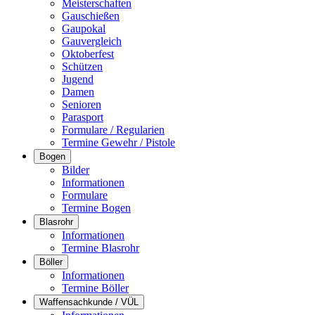
Meisterschaften
Gauschießen
Gaupokal
Gauvergleich
Oktoberfest
Schützen
Jugend
Damen
Senioren
Parasport
Formulare / Regularien
Termine Gewehr / Pistole
Bogen
Bilder
Informationen
Formulare
Termine Bogen
Blasrohr
Informationen
Termine Blasrohr
Böller
Informationen
Termine Böller
Waffensachkunde / VÜL