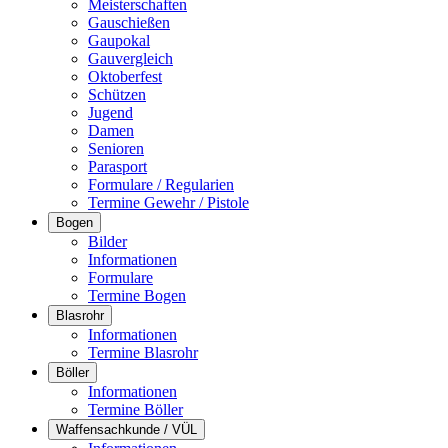
Meisterschaften
Gauschießen
Gaupokal
Gauvergleich
Oktoberfest
Schützen
Jugend
Damen
Senioren
Parasport
Formulare / Regularien
Termine Gewehr / Pistole
Bogen
Bilder
Informationen
Formulare
Termine Bogen
Blasrohr
Informationen
Termine Blasrohr
Böller
Informationen
Termine Böller
Waffensachkunde / VÜL