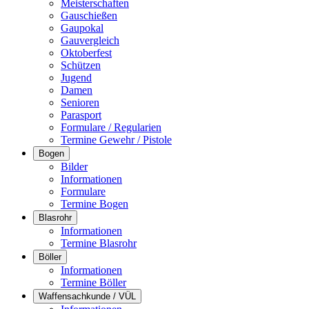
Meisterschaften
Gauschießen
Gaupokal
Gauvergleich
Oktoberfest
Schützen
Jugend
Damen
Senioren
Parasport
Formulare / Regularien
Termine Gewehr / Pistole
Bogen
Bilder
Informationen
Formulare
Termine Bogen
Blasrohr
Informationen
Termine Blasrohr
Böller
Informationen
Termine Böller
Waffensachkunde / VÜL