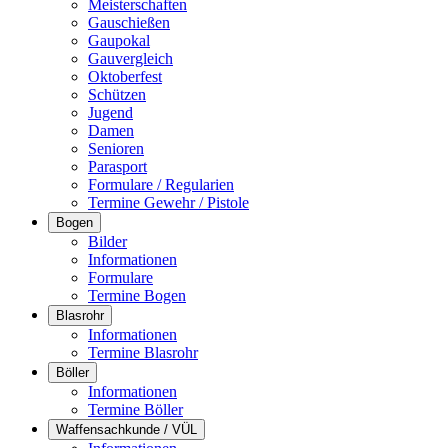
Meisterschaften
Gauschießen
Gaupokal
Gauvergleich
Oktoberfest
Schützen
Jugend
Damen
Senioren
Parasport
Formulare / Regularien
Termine Gewehr / Pistole
Bogen
Bilder
Informationen
Formulare
Termine Bogen
Blasrohr
Informationen
Termine Blasrohr
Böller
Informationen
Termine Böller
Waffensachkunde / VÜL