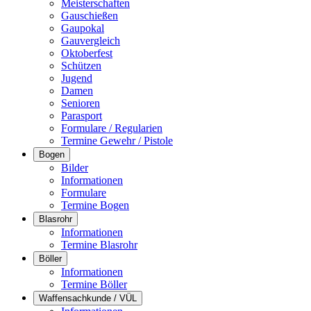
Meisterschaften
Gauschießen
Gaupokal
Gauvergleich
Oktoberfest
Schützen
Jugend
Damen
Senioren
Parasport
Formulare / Regularien
Termine Gewehr / Pistole
Bogen
Bilder
Informationen
Formulare
Termine Bogen
Blasrohr
Informationen
Termine Blasrohr
Böller
Informationen
Termine Böller
Waffensachkunde / VÜL