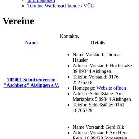
Informationen
Termine Waffensachkunde / VÜL
Vereine
Kontakte,
Name
Details
Name Vorstand:
Thomas
Häusler
Adresse Vorstand:
Hochstraße
39 89344 Aislingen
Telefon Vorstand:
0176
705001 Schützenverein
25276318
"Aschberg" Aislingen e.V.
Homepage:
Website öffnen
Adresse Schießstätte:
Am
Marktplatz 5 89344 Aislingen
Telefon Schießstätte:
0151
18766729
Name Vorstand:
Gerd Olk
Adresse Vorstand:
Am Her-
Rein. 16 89428 Syrgenstein