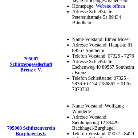
JavaScript eingeschaltet sein.
Homepage:
Website öffnen
Adresse Schießstätte:
Petersruhstraße 5a 89434
Blindheim
Name Vorstand:
Elmar Moser
Adresse Vorstand:
Hauptstr. 81
89567 Sontheim
Telefon Vorstand:
07325 - 7276
705007
Adresse Schießstätte:
Schützengesellschaft
Eschenweg 40 89567 Sontheim
Brenz e.V.
/ Brenz
Telefon Schießstätte:
07325 -
5836 + 0174 7786867 + 0176
7873733
Name Vorstand:
Wolfgang
Wunderle
Adresse Vorstand:
Siedlungsring 12 89429
705008 Schützenverein
Bachhagel-Burghagel
Burghagel e.V.
Telefon Vorstand:
09077 - 8459