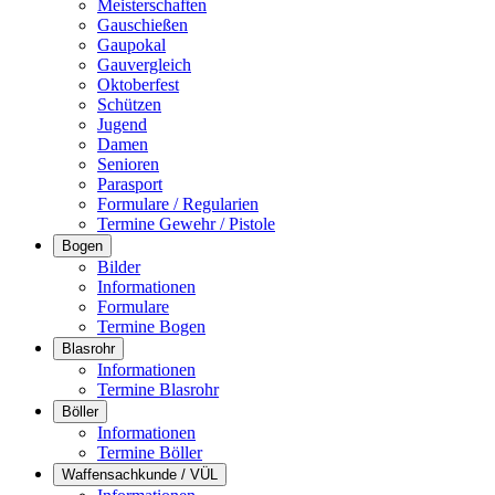
Meisterschaften
Gauschießen
Gaupokal
Gauvergleich
Oktoberfest
Schützen
Jugend
Damen
Senioren
Parasport
Formulare / Regularien
Termine Gewehr / Pistole
Bogen
Bilder
Informationen
Formulare
Termine Bogen
Blasrohr
Informationen
Termine Blasrohr
Böller
Informationen
Termine Böller
Waffensachkunde / VÜL