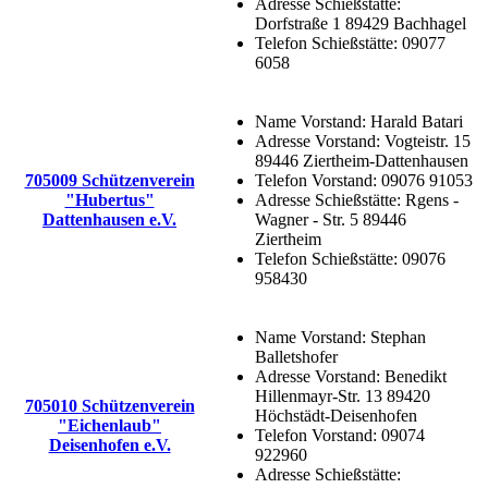
Adresse Schießstätte:
Dorfstraße 1 89429 Bachhagel
Telefon Schießstätte:
09077
6058
Name Vorstand:
Harald Batari
Adresse Vorstand:
Vogteistr. 15
89446 Ziertheim-Dattenhausen
705009 Schützenverein
Telefon Vorstand:
09076 91053
"Hubertus"
Adresse Schießstätte:
Rgens -
Dattenhausen e.V.
Wagner - Str. 5 89446
Ziertheim
Telefon Schießstätte:
09076
958430
Name Vorstand:
Stephan
Balletshofer
Adresse Vorstand:
Benedikt
Hillenmayr-Str. 13 89420
705010 Schützenverein
Höchstädt-Deisenhofen
"Eichenlaub"
Telefon Vorstand:
09074
Deisenhofen e.V.
922960
Adresse Schießstätte: