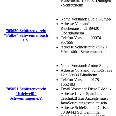
Hubertusstr. 1 89407 Dillingen
- Schretzheim
Name Vorstand:
Lucia Gumpp
Adresse Vorstand:
Reichenaustr. 21 89420
705050 Schützenverein
Oberglauheim
"Falke" Schwennenbach
Telefon Vorstand:
09074
e.V.
957666
Adresse Schießstätte:
89420
Höchstädt - Schwennenbach
Name Vorstand:
Anton Stangl
Adresse Vorstand:
Schloßstraße
12 a 89434 Blindheim
Telefon Vorstand:
0178-
1662483
705051 Schützenverein
Email Vorstand:
Diese E-Mail-
"Edelweiß"
Adresse ist vor Spambots
Schwenningen e.V.
geschützt! Zur Anzeige muss
JavaScript eingeschaltet sein.
Adresse Schießstätte:
Dorfstr.
30 89443 Schwenningen