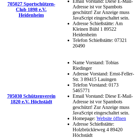
Email Vorstand:
Diese E-Mail-
705027 Sportschützen-
Adresse ist vor Spambots
Club 1898 e.V.
geschützt! Zur Anzeige muss
Heidenheim
JavaScript eingeschaltet sein.
Adresse Schießstätte:
Am
Kleinen Bühl 1 89522
Heidenheim
Telefon Schießstätte:
07321
20490
Name Vorstand:
Tobias
Riedinger
Adresse Vorstand:
Ernst-Feller-
Str. 3 89415 Lauingen
Telefon Vorstand:
0173
5465771
705030 Schützenverein
Email Vorstand:
Diese E-Mail-
1820 e.V. Höchstädt
Adresse ist vor Spambots
geschützt! Zur Anzeige muss
JavaScript eingeschaltet sein.
Homepage:
Website öffnen
Adresse Schießstätte:
Holzbrückleweg 4 89420
Höchstädt