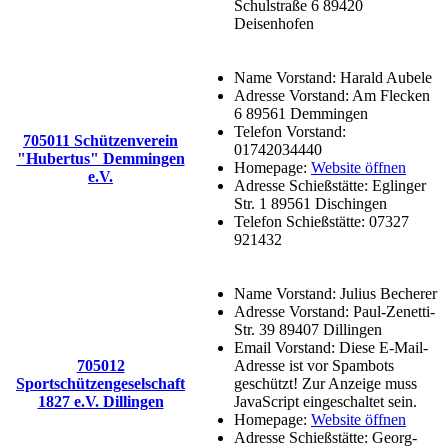
Schulstraße 6 89420
Deisenhofen
Name Vorstand:
Harald Aubele
Adresse Vorstand:
Am Flecken
6 89561 Demmingen
Telefon Vorstand:
705011 Schützenverein
01742034440
"Hubertus" Demmingen
Homepage:
Website öffnen
e.V.
Adresse Schießstätte:
Eglinger
Str. 1 89561 Dischingen
Telefon Schießstätte:
07327
921432
Name Vorstand:
Julius Becherer
Adresse Vorstand:
Paul-Zenetti-
Str. 39 89407 Dillingen
Email Vorstand:
Diese E-Mail-
705012
Adresse ist vor Spambots
Sportschützengeselschaft
geschützt! Zur Anzeige muss
1827 e.V. Dillingen
JavaScript eingeschaltet sein.
Homepage:
Website öffnen
Adresse Schießstätte:
Georg-