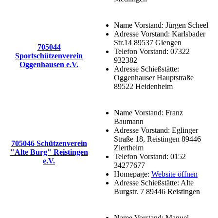
Name Vorstand:
Jürgen Scheel
Adresse Vorstand:
Karlsbader
Str.14 89537 Giengen
705044
Telefon Vorstand:
07322
Sportschützenverein
932382
Oggenhausen e.V.
Adresse Schießstätte:
Oggenhauser Hauptstraße
89522 Heidenheim
Name Vorstand:
Franz
Baumann
Adresse Vorstand:
Eglinger
Straße 18, Reistingen 89446
705046 Schützenverein
Ziertheim
"Alte Burg" Reistingen
Telefon Vorstand:
0152
e.V.
34277677
Homepage:
Website öffnen
Adresse Schießstätte:
Alte
Burgstr. 7 89446 Reistingen
Name Vorstand:
Manuel